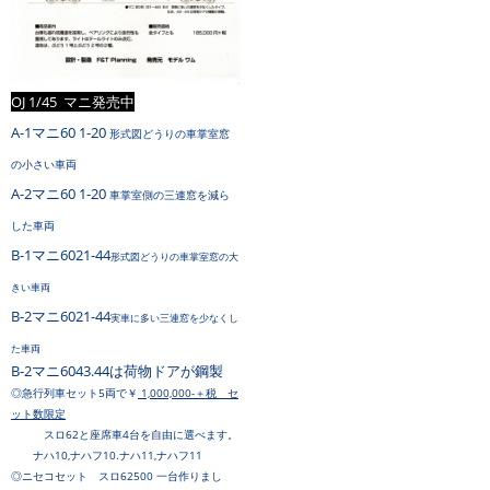
OJ 1/45 マニ発売中
A-1マニ60 1-20
形式図どうりの車掌室窓
の小さい車両
A-2マニ60 1-20
車掌室側の三連窓を減ら
した車両
B-1マニ6021-44
形式図どうりの車掌室窓の大
きい車両
B-2マニ6021-44
実車に多い三連窓を少なくし
た車両
B-2マニ6043.44は荷物ドアが鋼製
◎急行列車セット5両で￥
1,000,000-＋税 セ
ット数限定
スロ62と座席車
4台を自由に選べます。
ナハ10,ナハフ10.ナハ11,ナハフ11
◎ニセコセット スロ62500 一台作りまし