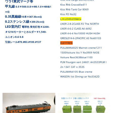
ワラ1東武マーク等
Kiss Rhb Crocodile411
甲丸線
0.5￥500.0.8
.1.0
￥490
￥480各1
Kiss Rhb Tank Car 8069
ｍ位
Kiss FO No32
0.35真鍮線
10本
￥367-30cm位
L.H.LOVELESS&Co
0.2ステンレス線
￥200-25cm位
LNER 2-8-2CLASS P2 The NORTH
LED室内灯
電球色 蛍光灯色￥2200-
LNER 4-6-2 CLASS A4 4492
＃1216モーターとホルダー￥1,540-
LNER 4-6-4 No10000 HUSH HUSH
ユニオン0.6 0.8
GRESLEY4-6-2PACIFIC A3 No60103
引抜レール#70.#83.#100.#137
ELETTREN
PULLMAN4025 Marron creme1211
1500Voiture lits Y No3909 NIOE
Voiture Rest3638blue1100
PLM Fourgon vert 24601 Art3533PLM I
2n 1341 CAT n 3535
PULLMAN4105 Blue creme
WAGON list Dining car No3342D