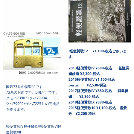
軽便賛歌12 ¥1,100-税込ございま
す。
2013
軽便賛歌Ⅳ ¥880-税込 基隆炭
礦鉄道 ¥2,300-税込
2015軽便賛歌Ⅳ ¥1,100-税込
perus ¥2,530-税込
国鉄73系の特製品です。
2017軽便賛歌Ⅳ ¥880-税込 貝島炭
73系のお面です、5個だけです。
礦 ¥2,860-税込
クモハ73902+クハ79904
2018軽便賛歌Ⅸ ¥880-税込
クハ79902+モハ72251 の完成品
2015軽便賛歌10 ¥1,100-税込 雪景
を作ります。
色 ¥2,200-税込
軽便賛歌Ⅳ軽便賛歌V軽便賛歌Ⅵ軽
便賛歌Ⅶ