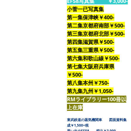
EF58写真集 ￥3,000-
小菅一已写真集
第一集保津峡￥400-
第二集京都府南部￥500-
第三集京都府北部￥500-
第四集滋賀県￥500-
第五集三重県￥500-
第六集和歌山線￥500-
第七集大阪府兵庫県
￥500-
第八集本州￥750-
第九集九州￥1,050-
RMライブラリー100冊以
上在庫
東武鉄道の蒸気機関車 図面資料集
成￥1,500+税
思い出のEF58 税込￥3,000-