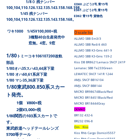
1/8０ 残ナンバー
ED60 ぶどう2号,青15号
100,104,110.126.132.135.143.158.168.198。
ED61 ぶどう2号,青15号
1/45 残ナンバー
ED62 青15号 貨物色
100,104,110.126.132.135.143.158.168。
ワキ1000 1/45¥100,000+税
O scale list
3種類40台生産発売中
ALLMO SBB Em3/3
窓無。4窓。9窓
ALLMO SBB Re4/4 460
ALLMO SBB K3-Gms 441-9
1/80
トミーコキ106107200改軌
ALLMO SBB K3-Gms 159-2
部品
Kiss DB BR8621
Lemaco SNCF 241P
1/80オハ35スハ43,44床下梁
Lematec SBB Te233Green
1/80 オハ60,61系床下梁
LEMATEC SNCF 141R 1244
1/80 マシ35,36床下梁
AMJL SNCF BB16104
1/80東武800.850系スカー
AMJL SNCF BB8144
MICRO BR98674Black/Red
ト発売。
MICRO BR18451Black/Red
1個 ¥800+税
MICRO BR18444Gray
2個¥3,000+税
DEMKO
1/80関西の103系スカートで
BR132 432-6
BR232 096-8
す。
Om Kiss
東武鉄道ヘッドテールレンズ
Kiss Rhb Cargo Domizil5557
5700等テール
Kiss Rhb Cargo Domizil5565