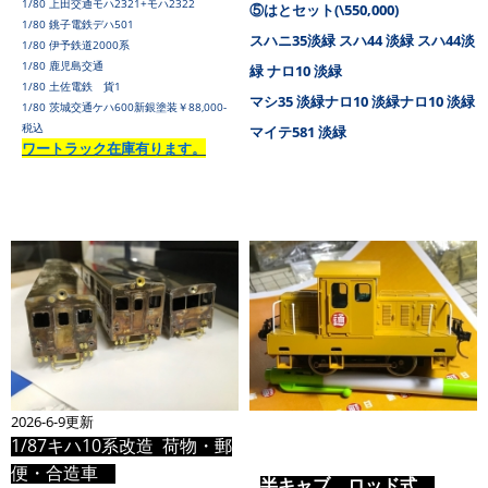
1/80 上田交通モハ2321+モハ2322
⑤はとセット(\550,000)
1/80 銚子電鉄デハ501
スハニ35淡緑 スハ44 淡緑 スハ44淡
1/80 伊予鉄道2000系
1/80 鹿児島交通
緑 ナロ10 淡緑
1/80 土佐電鉄 貨1
マシ35 淡緑ナロ10 淡緑ナロ10 淡緑
1/80 茨城交通ケハ600新銀塗装￥88,000-
税込
マイテ581 淡緑
ワートラック在庫有ります。
2026-6-9更新
1/87キハ10系改造 荷物・郵
便・合造車
半キャブ ロッド式