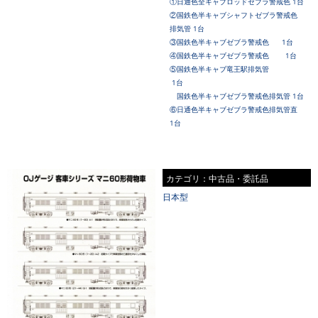
①日通色全キャブロッドゼブラ警戒色 1台
②国鉄色
半キャブシャフト
ゼブラ警戒色
排気管 1台
③国鉄色
半キャブ
ゼブラ警戒色 1台
④国鉄色
半キャブ
ゼブラ警戒色 1台
⑤国鉄色
半キャブ
竜王駅排気管
1台
国鉄色
半キャブ
ゼブラ警戒色排気管 1台
⑥日通色
半キャブゼブラ警戒色排気管直
1台
カテゴリ：中古品・委託品
日本型