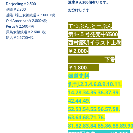
達摩さん300個有ります。
Darjeeling￥2.500-
基隆￥2.300
お分けします
基隆+端三炭鉱鉄道￥2.600+税
Old American￥2.800+税
てつぶん,とーぶん
Perus￥2.500+税
貝島炭礦鉄道￥2.600+税
第1~５号発売中¥500
助六￥2.6700+税
西村慶明イラスト上巻
￥2,000-
下巻
￥1,800-
鐡道史料
創刊.2.3.4.6.8.9.10.11.
14.28.34.35.36.37.39.
42.44.49.
52.53.54.55.56.57.58.
63.64.68.71.76.
81.82.83.84.85.86.88.89.90