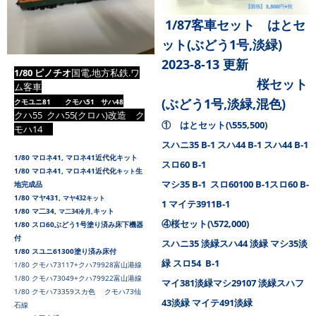
1/87客車セット はとセ
ット(ぶどう1号,淡緑)
2023-8-13 更新
1/80 ピノチオ
国電,地方私鉄.ワ
桜セット
ム客車
(ぶどう1号,淡緑,混色)
クモユニ81 クモハ51 サハ48
クハ55
クハ55(クロハ)改造 ク
① はとセット(\555,500)
モハ14
スハニ35 B-1 スハ44 B-1 スハ44 B-1
1/80 マロネ41,
マロネ41近代化キット
スロ60 B-1
1/80 マロネ41,
マロネ41近代化
生
キット
マシ35 B-1 スロ60100 B-1スロ60 B-
地完成品
1/80 マヤ431,
マヤ432
キット
1 マイテ3911B-1
1/80 マ二34,
キット
マ二34冷月,
④桜セット(\572,000)
1/80 スロ60ぶどう1号塗り済み床下機器
付
スハニ35 淡緑スハ44 淡緑 マシ35淡
1/80 スユニ61300塗り済み床付
緑 スロ54 B-1
1/80 クモハ73117+クハ79928富山港線
1/80 クモハ73049+クハ79922富山港線
マイ381淡緑マシ29107 淡緑スハフ
1/80 クモハ73359スカ色 クモハ73仙
43淡緑 マイテ491淡緑
石線