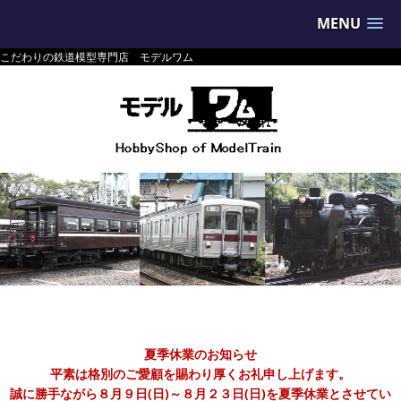
MENU
こだわりの鉄道模型専門店 モデルワム
夏季休業のお知らせ
平素は格別のご愛顧を賜わり厚くお礼申し上げます。
誠に勝手ながら８月９日(日)～８月２３日(日)を夏季休業とさせてい