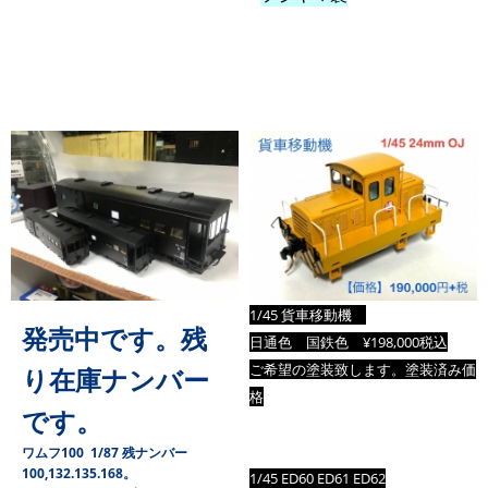
1/45 貨車移動機
発売中です。残
日通色 国鉄色 ¥198,000税込
ご希望の塗装致します。塗装済み価
り在庫ナンバー
格
です。
ワムフ100 1/87 残ナンバー
100,132.135.168。
1/45 ED60 ED61
ED62