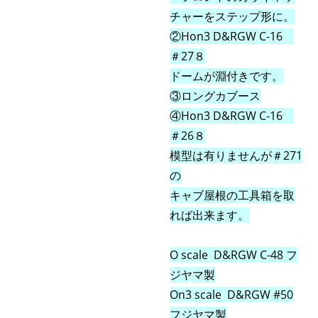
チャーをステップ形に。
②Hon3 D&RGW C-16
＃27８
ドームが淵付きです。
③ロングカブース
④
Hon3 D&RGW C-16
＃26８
模型は有りませんが＃271
の
キャブ屋根の工具箱を取
れば出来ます。
O scale D&RGW C-48 フ
ジヤマ製
On3 scale D&RGW #50
フジヤマ製