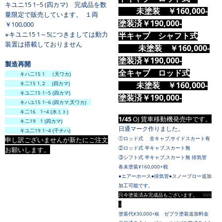
キユニ15 1~5 (四カマ) 完成品を数
未塗装 ￥160,000-
量限定で販売しています。 １両
塗装済
￥190,000-
￥100,000
※キユニ15 1～5につきましては動力
半キャブ シャフト式
装置は搭載しておりません
未塗装 ￥160,000-
塗装済
￥190,000-
製造再開
全キャブ
ロッド式
キハ二15 1 （天ワカ)
キ二15 1,２ (四カマ)
未塗装 ￥160,000-
キユ二15 1~5 (四カマ)
塗装済￥190,000-
キハユ15 1~6 (四カマ,天ワカ)
キ二16 1~4 (水ミト)
1/45
OJ 貨車移動機発売中です。
キ二19 1 (四カマ)
日通マーク作りました。
キユ二19 1~4 (千チハ)
①ロッド式 全キャブ,サイドスカート有
申し訳ございませんが新たにご注文
②ロッド式 半キャブ,スカート無
お願いします。
③
シフト式 半キャブ,スカート無 排気管
各未塗装¥160,000+税
●エアーホース●排気管●スノープロー追加
加工可能です。
只今塗装済み完成品もございます。 ☟☟☟
☟
塗装代¥30,000
ゼブラ塗装追加料金
+税