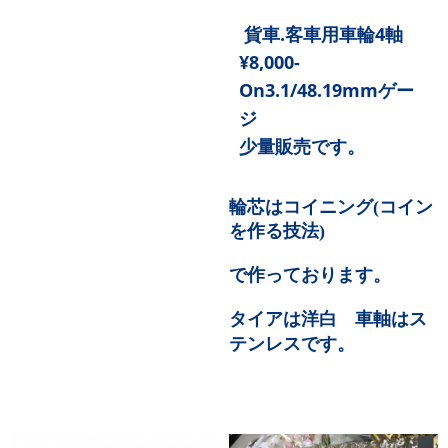
貨車
.
客車用車輪
4
軸
¥8,000-
On3.1/48.19mm
ゲー
ジ
少量販売です。
輪芯はコイニング
(
コイン
を作る技法
)
で作っております。
タイアは洋白 車軸はス
テンレスです。