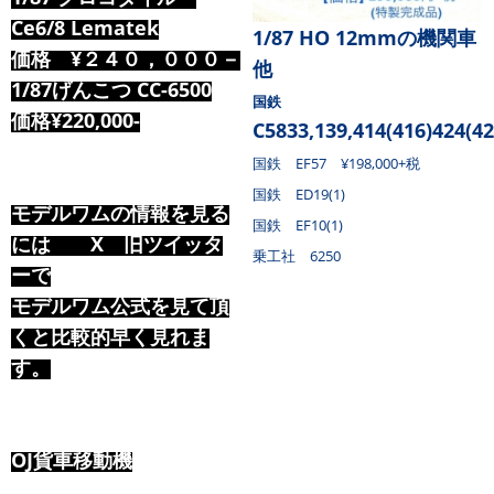
Ce6/8 Lematek
1/87
HO 12mmの機関車
価格 ¥２４０，０００－
他
1/87げんこつ CC-6500
国鉄
価格¥220,000-
C5833,139,414(416)424(42
国鉄 EF57 ¥198,000+税
国鉄 ED19(1)
モデルワムの情報を見る
国鉄 EF10(1)
には X 旧ツイッタ
乗工社 6250
ーで
モデルワム公式を見て頂
くと比較的早く見れま
す。
OJ貨車移動機