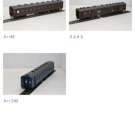
スハ43
スユ４２
スハフ42