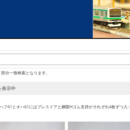
。部分一致検索となります。
 を表示中
ハフ61とオハ61にはプレスドアと鋼製Hゴム支持がそれぞれ4枚ずつ入