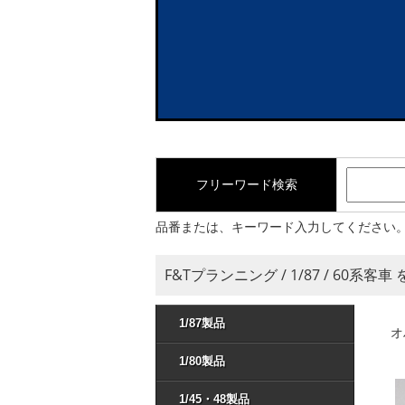
フリーワード検索
品番または、キーワード入力してください
F&Tプランニング / 1/87 / 60系客車
1/87製品
オ
1/80製品
1/45・48製品