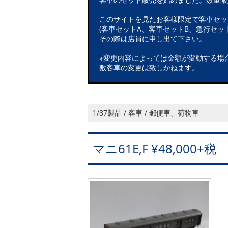
このサイトを見たお客様限定で客車セッ
(客車セットA、客車セットB、急行セット
その際は店員に申し出て下さい。
※変更内容によっては金額が変動する場
敷客車の変更は致しかねます。
1/87製品 / 客車 / 郵便車、荷物車
マニ61E,F ¥48,000+税