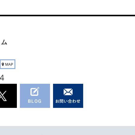
ワム
MAP
44