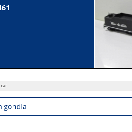
461
 car
m gondla