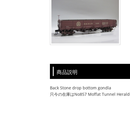
商品説明
Back Stone drop bottom gondla
只今の在庫はNo857 Moffat Tunnel Hera