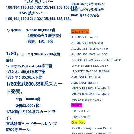
1/8０ 残ナンバー
ED60 ぶどう2号,青15号
100,104,110.126.132.135.143.158.168.198。
ED61 ぶどう2号,青15号
1/45 残ナンバー
ED62 青15号 貨物色
100,104,110.126.132.135.143.158.168。
ワキ1000 1/45¥100,000+税
O scale list
3種類40台生産発売中
ALLMO SBB Em3/3
窓無。4窓。9窓
ALLMO SBB Re4/4 460
ALLMO SBB K3-Gms 441-9
1/80
トミーコキ106107200改軌
ALLMO SBB K3-Gms 159-2
部品
Kiss DB BR8621
Lemaco SNCF 241P
1/80オハ35スハ43,44床下梁
Lematec SBB Te233Green
1/80 オハ60,61系床下梁
LEMATEC SNCF 141R 1244
1/80 マシ35,36床下梁
AMJL SNCF BB16104
1/80東武800.850系スカー
AMJL SNCF BB8144
MICRO BR98674Black/Red
ト発売。
MICRO BR18451Black/Red
1個 ¥800+税
MICRO BR18444Gray
2個¥3,000+税
DEMKO
1/80関西の103系スカートで
BR132 432-6
BR232 096-8
す。
Om Kiss
東武鉄道ヘッドテールレンズ
Kiss Rhb Cargo Domizil5557
5700等テール
Kiss Rhb Cargo Domizil5565