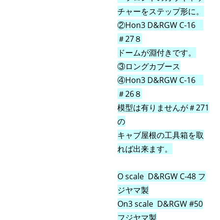
チャーをステップ形に。
②Hon3 D&RGW C-16
＃27８
ドームが淵付きです。
③ロングカブース
④
Hon3 D&RGW C-16
＃26８
模型は有りませんが＃271
の
キャブ屋根の工具箱を取
れば出来ます。
O scale D&RGW C-48 フ
ジヤマ製
On3 scale D&RGW #50
フジヤマ製