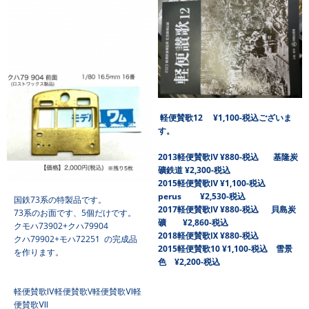
軽便賛歌12 ¥1,100-税込ございま
す。
2013
軽便賛歌Ⅳ ¥880-税込 基隆炭
礦鉄道 ¥2,300-税込
2015軽便賛歌Ⅳ ¥1,100-税込
perus ¥2,530-税込
国鉄73系の特製品です。
2017軽便賛歌Ⅳ ¥880-税込 貝島炭
73系のお面です、5個だけです。
礦 ¥2,860-税込
クモハ73902+クハ79904
2018軽便賛歌Ⅸ ¥880-税込
クハ79902+モハ72251 の完成品
2015軽便賛歌10 ¥1,100-税込 雪景
を作ります。
色 ¥2,200-税込
軽便賛歌Ⅳ軽便賛歌V軽便賛歌Ⅵ軽
便賛歌Ⅶ