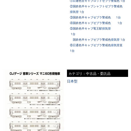
①日通色全キャブロッドゼブラ警戒色 1台
②国鉄色
半キャブシャフト
ゼブラ警戒色
排気管 1台
③国鉄色
半キャブ
ゼブラ警戒色 1台
④国鉄色
半キャブ
ゼブラ警戒色 1台
⑤国鉄色
半キャブ
竜王駅排気管
1台
国鉄色
半キャブ
ゼブラ警戒色排気管 1台
⑥日通色
半キャブゼブラ警戒色排気管直
1台
カテゴリ：中古品・委託品
日本型