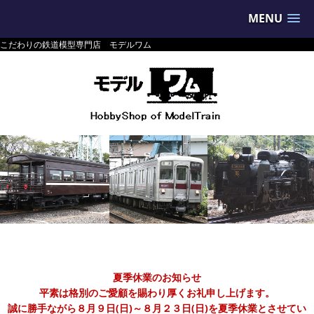
MENU
こだわりの鉄道模型専門店 モデルワム
夏季休業のお知らせ
平素は格別のご愛顧を賜わり厚くお礼申し上げます。
誠に勝手ながら８月９日(日)～８月２３日(日)を夏季休業とさせてい