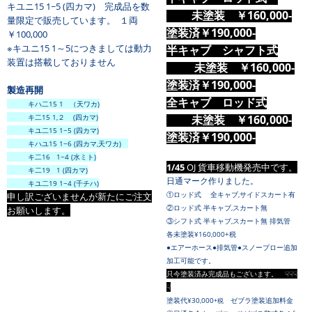
キユニ15 1~5 (四カマ) 完成品を数
未塗装 ￥160,000-
量限定で販売しています。 １両
塗装済
￥190,000-
￥100,000
※キユニ15 1～5につきましては動力
半キャブ シャフト式
装置は搭載しておりません
未塗装 ￥160,000-
塗装済
￥190,000-
製造再開
全キャブ
ロッド式
キハ二15 1 （天ワカ)
キ二15 1,２ (四カマ)
未塗装 ￥160,000-
キユ二15 1~5 (四カマ)
塗装済￥190,000-
キハユ15 1~6 (四カマ,天ワカ)
キ二16 1~4 (水ミト)
1/45
OJ 貨車移動機発売中です。
キ二19 1 (四カマ)
日通マーク作りました。
キユ二19 1~4 (千チハ)
①ロッド式 全キャブ,サイドスカート有
申し訳ございませんが新たにご注文
②ロッド式 半キャブ,スカート無
お願いします。
③
シフト式 半キャブ,スカート無 排気管
各未塗装¥160,000+税
●エアーホース●排気管●スノープロー追加
加工可能です。
只今塗装済み完成品もございます。 ☟☟☟
☟
塗装代¥30,000
ゼブラ塗装追加料金
+税