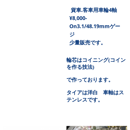
貨車
.
客車用車輪
4
軸
¥8,000-
On3.1/48.19mm
ゲー
ジ
少量販売です。
輪芯はコイニング
(
コイン
を作る技法
)
で作っております。
タイアは洋白 車軸はス
テンレスです。