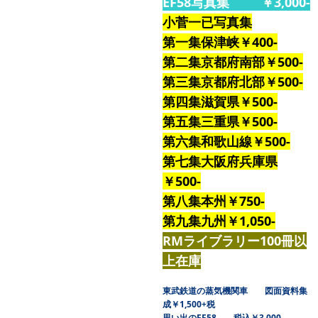
EF58写真集 ￥3,000-
小菅一已写真集
第一集保津峡￥400-
第二集京都府南部￥500-
第三集京都府北部￥500-
第四集滋賀県￥500-
第五集三重県￥500-
第六集和歌山線￥500-
第七集大阪府兵庫県
￥500-
第八集本州￥750-
第九集九州￥1,050-
RMライブラリー100冊以
上在庫
東武鉄道の蒸気機関車 図面資料集
成￥1,500+税
思い出のEF58 税込￥3,000-