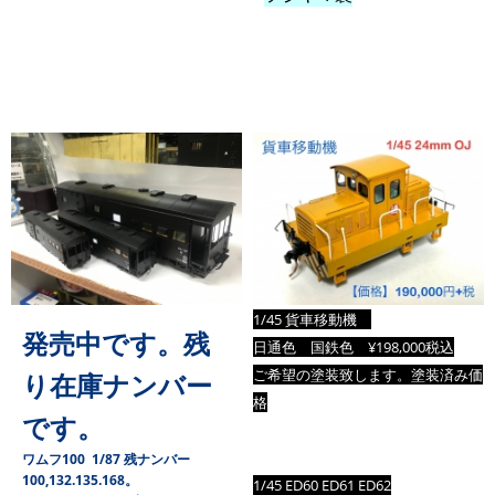
1/45 貨車移動機
発売中です。残
日通色 国鉄色 ¥198,000税込
ご希望の塗装致します。塗装済み価
り在庫ナンバー
格
です。
ワムフ100 1/87 残ナンバー
100,132.135.168。
1/45 ED60 ED61
ED62