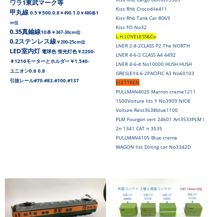
ワラ1東武マーク等
Kiss Rhb Crocodile411
甲丸線
0.5￥500.0.8
.1.0
￥490
￥480各1
Kiss Rhb Tank Car 8069
ｍ位
Kiss FO No32
0.35真鍮線
10本
￥367-30cm位
L.H.LOVELESS&Co
0.2ステンレス線
￥200-25cm位
LNER 2-8-2CLASS P2 The NORTH
LED室内灯
電球色 蛍光灯色￥2200-
LNER 4-6-2 CLASS A4 4492
＃1216モーターとホルダー￥1,540-
LNER 4-6-4 No10000 HUSH HUSH
ユニオン0.6 0.8
GRESLEY4-6-2PACIFIC A3 No60103
引抜レール#70.#83.#100.#137
ELETTREN
PULLMAN4025 Marron creme1211
1500Voiture lits Y No3909 NIOE
Voiture Rest3638blue1100
PLM Fourgon vert 24601 Art3533PLM I
2n 1341 CAT n 3535
PULLMAN4105 Blue creme
WAGON list Dining car No3342D