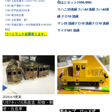
1/80 上田交通モハ2321+モハ2322
⑤はとセット(\550,000)
1/80 銚子電鉄デハ501
スハニ35淡緑 スハ44 淡緑 スハ44淡
1/80 伊予鉄道2000系
1/80 鹿児島交通
緑 ナロ10 淡緑
1/80 土佐電鉄 貨1
マシ35 淡緑ナロ10 淡緑ナロ10 淡緑
1/80 茨城交通ケハ600新銀塗装￥88,000-
税込
マイテ581 淡緑
ワートラック在庫有ります。
2026-6-9更新
1/87キハ10系改造 荷物・郵
便・合造車
半キャブ ロッド式