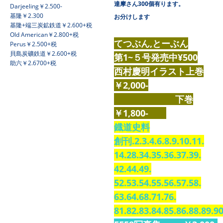
達摩さん300個有ります。
Darjeeling￥2.500-
基隆￥2.300
お分けします
基隆+端三炭鉱鉄道￥2.600+税
Old American￥2.800+税
てつぶん,とーぶん
Perus￥2.500+税
貝島炭礦鉄道￥2.600+税
第1~５号発売中¥500
助六￥2.6700+税
西村慶明イラスト上巻
￥2,000-
下巻
￥1,800-
鐡道史料
創刊.2.3.4.6.8.9.10.11.
14.28.34.35.36.37.39.
42.44.49.
52.53.54.55.56.57.58.
63.64.68.71.76.
81.82.83.84.85.86.88.89.90