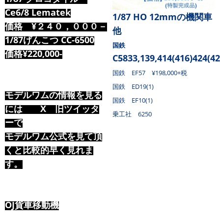
Ce6/8 Lematek
1/87
HO 12mmの機関車
価格 ¥２４０，０００－
他
1/87げんこつ CC-6500
国鉄
価格¥220,000-
C5833,139,414(416)424(42
国鉄 EF57 ¥198,000+税
国鉄 ED19(1)
モデルワムの情報を見る
国鉄 EF10(1)
には X 旧ツイッタ
乗工社 6250
ーで
モデルワム公式を見て頂
くと比較的早く見れま
す。
OJ貨車移動機