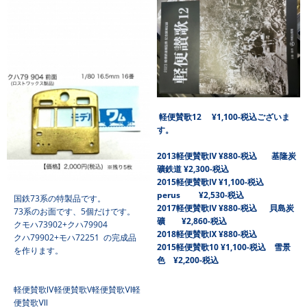
軽便賛歌12 ¥1,100-税込ございま
す。
2013
軽便賛歌Ⅳ ¥880-税込 基隆炭
礦鉄道 ¥2,300-税込
2015軽便賛歌Ⅳ ¥1,100-税込
perus ¥2,530-税込
国鉄73系の特製品です。
2017軽便賛歌Ⅳ ¥880-税込 貝島炭
73系のお面です、5個だけです。
礦 ¥2,860-税込
クモハ73902+クハ79904
2018軽便賛歌Ⅸ ¥880-税込
クハ79902+モハ72251 の完成品
2015軽便賛歌10 ¥1,100-税込 雪景
を作ります。
色 ¥2,200-税込
軽便賛歌Ⅳ軽便賛歌V軽便賛歌Ⅵ軽
便賛歌Ⅶ