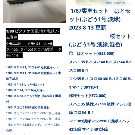
1/87客車セット はとセ
ット(ぶどう1号,淡緑)
2023-8-13 更新
1/80 ピノチオ
国電,地方私鉄.ワ
桜セット
ム客車
(ぶどう1号,淡緑,混色)
クモユニ81 クモハ51 サハ48
クハ55
クハ55(クロハ)改造 ク
① はとセット(\555,500)
モハ14
スハニ35 B-1 スハ44 B-1 スハ44 B-1
1/80 マロネ41,
マロネ41近代化キット
スロ60 B-1
1/80 マロネ41,
マロネ41近代化
生
キット
マシ35 B-1 スロ60100 B-1スロ60 B-
地完成品
1/80 マヤ431,
マヤ432
キット
1 マイテ3911B-1
1/80 マ二34,
キット
マ二34冷月,
④桜セット(\572,000)
1/80 スロ60ぶどう1号塗り済み床下機器
付
スハニ35 淡緑スハ44 淡緑 マシ35淡
1/80 スユニ61300塗り済み床付
緑 スロ54 B-1
1/80 クモハ73117+クハ79928富山港線
1/80 クモハ73049+クハ79922富山港線
マイ381淡緑マシ29107 淡緑スハフ
1/80 クモハ73359スカ色 クモハ73仙
43淡緑 マイテ491淡緑
石線