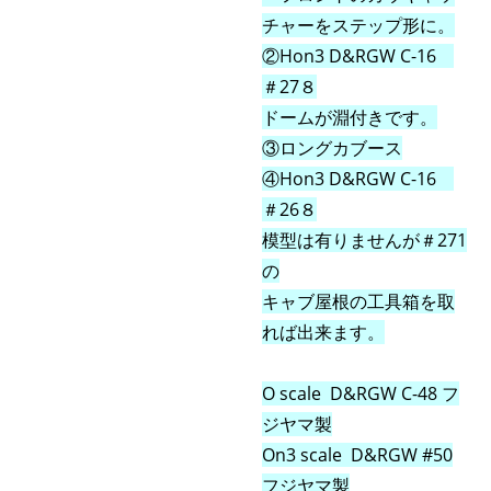
チャーをステップ形に。
②Hon3 D&RGW C-16
＃27８
ドームが淵付きです。
③ロングカブース
④
Hon3 D&RGW C-16
＃26８
模型は有りませんが＃271
の
キャブ屋根の工具箱を取
れば出来ます。
O scale D&RGW C-48 フ
ジヤマ製
On3 scale D&RGW #50
フジヤマ製