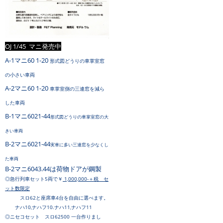
OJ 1/45 マニ発売中
A-1マニ60 1-20
形式図どうりの車掌室窓
の小さい車両
A-2マニ60 1-20
車掌室側の三連窓を減ら
した車両
B-1マニ6021-44
形式図どうりの車掌室窓の大
きい車両
B-2マニ6021-44
実車に多い三連窓を少なくし
た車両
B-2マニ6043.44は荷物ドアが鋼製
◎急行列車セット5両で￥
1,000,000-＋税 セ
ット数限定
スロ62と座席車
4台を自由に選べます。
ナハ10,ナハフ10.ナハ11,ナハフ11
◎ニセコセット スロ62500 一台作りまし