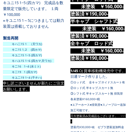
キユニ15 1~5 (四カマ) 完成品を数
未塗装 ￥160,000-
量限定で販売しています。 １両
塗装済
￥190,000-
￥100,000
※キユニ15 1～5につきましては動力
半キャブ シャフト式
装置は搭載しておりません
未塗装 ￥160,000-
塗装済
￥190,000-
製造再開
全キャブ
ロッド式
キハ二15 1 （天ワカ)
キ二15 1,２ (四カマ)
未塗装 ￥160,000-
キユ二15 1~5 (四カマ)
塗装済￥190,000-
キハユ15 1~6 (四カマ,天ワカ)
キ二16 1~4 (水ミト)
1/45
OJ 貨車移動機発売中です。
キ二19 1 (四カマ)
日通マーク作りました。
キユ二19 1~4 (千チハ)
①ロッド式 全キャブ,サイドスカート有
申し訳ございませんが新たにご注文
②ロッド式 半キャブ,スカート無
お願いします。
③
シフト式 半キャブ,スカート無 排気管
各未塗装¥160,000+税
●エアーホース●排気管●スノープロー追加
加工可能です。
只今塗装済み完成品もございます。 ☟☟☟
☟
塗装代¥30,000
ゼブラ塗装追加料金
+税