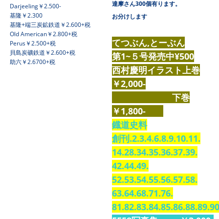
達摩さん300個有ります。
Darjeeling￥2.500-
基隆￥2.300
お分けします
基隆+端三炭鉱鉄道￥2.600+税
Old American￥2.800+税
てつぶん,とーぶん
Perus￥2.500+税
貝島炭礦鉄道￥2.600+税
第1~５号発売中¥500
助六￥2.6700+税
西村慶明イラスト上巻
￥2,000-
下巻
￥1,800-
鐡道史料
創刊.2.3.4.6.8.9.10.11.
14.28.34.35.36.37.39.
42.44.49.
52.53.54.55.56.57.58.
63.64.68.71.76.
81.82.83.84.85.86.88.89.90