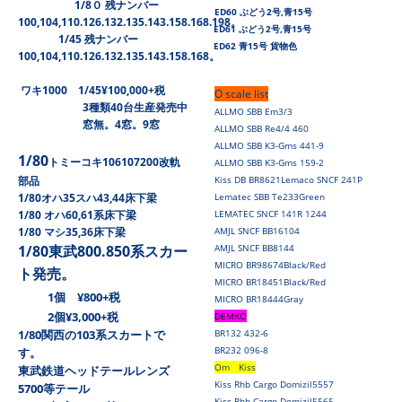
1/8０ 残ナンバー
ED60 ぶどう2号,青15号
100,104,110.126.132.135.143.158.168.198。
ED61 ぶどう2号,青15号
1/45 残ナンバー
ED62 青15号 貨物色
100,104,110.126.132.135.143.158.168。
ワキ1000 1/45¥100,000+税
O scale list
3種類40台生産発売中
ALLMO SBB Em3/3
窓無。4窓。9窓
ALLMO SBB Re4/4 460
ALLMO SBB K3-Gms 441-9
1/80
トミーコキ106107200改軌
ALLMO SBB K3-Gms 159-2
部品
Kiss DB BR8621
Lemaco SNCF 241P
1/80オハ35スハ43,44床下梁
Lematec SBB Te233Green
1/80 オハ60,61系床下梁
LEMATEC SNCF 141R 1244
1/80 マシ35,36床下梁
AMJL SNCF BB16104
1/80東武800.850系スカー
AMJL SNCF BB8144
MICRO BR98674Black/Red
ト発売。
MICRO BR18451Black/Red
1個 ¥800+税
MICRO BR18444Gray
2個¥3,000+税
DEMKO
1/80関西の103系スカートで
BR132 432-6
BR232 096-8
す。
Om Kiss
東武鉄道ヘッドテールレンズ
Kiss Rhb Cargo Domizil5557
5700等テール
Kiss Rhb Cargo Domizil5565