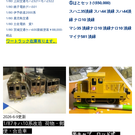
1/80 上田交通モハ2321+モハ2322
⑤はとセット(\550,000)
1/80 銚子電鉄デハ501
スハニ35淡緑 スハ44 淡緑 スハ44淡
1/80 伊予鉄道2000系
1/80 鹿児島交通
緑 ナロ10 淡緑
1/80 土佐電鉄 貨1
マシ35 淡緑ナロ10 淡緑ナロ10 淡緑
1/80 茨城交通ケハ600新銀塗装￥88,000-
税込
マイテ581 淡緑
ワートラック在庫有ります。
2026-6-9更新
1/87キハ10系改造 荷物・郵
便・合造車
半キャブ ロッド式