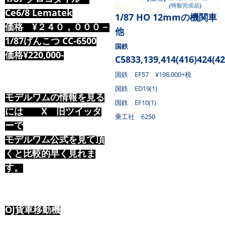
Ce6/8 Lematek
1/87
HO 12mmの機関車
価格 ¥２４０，０００－
他
1/87げんこつ CC-6500
国鉄
価格¥220,000-
C5833,139,414(416)424(42
国鉄 EF57 ¥198,000+税
国鉄 ED19(1)
モデルワムの情報を見る
国鉄 EF10(1)
には X 旧ツイッタ
乗工社 6250
ーで
モデルワム公式を見て頂
くと比較的早く見れま
す。
OJ貨車移動機