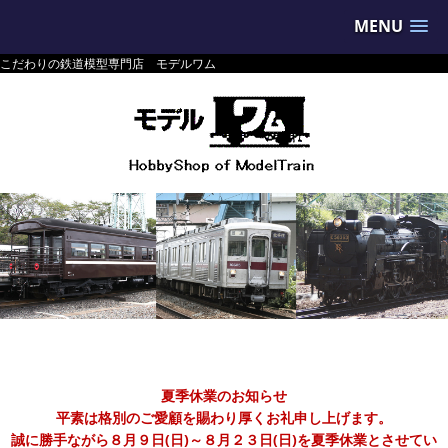
MENU
こだわりの鉄道模型専門店 モデルワム
夏季休業のお知らせ
平素は格別のご愛顧を賜わり厚くお礼申し上げます。
誠に勝手ながら８月９日(日)～８月２３日(日)を夏季休業とさせてい