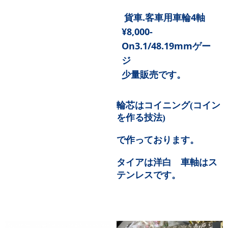
貨車
.
客車用車輪
4
軸
¥8,000-
On3.1/48.19mm
ゲー
ジ
少量販売です。
輪芯はコイニング
(
コイン
を作る技法
)
で作っております。
タイアは洋白 車軸はス
テンレスです。