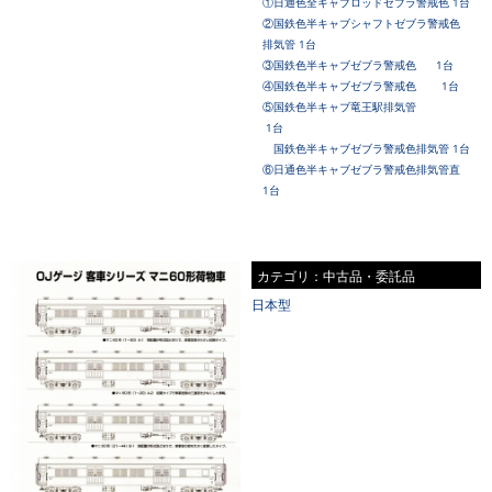
①日通色全キャブロッドゼブラ警戒色 1台
②国鉄色
半キャブシャフト
ゼブラ警戒色
排気管 1台
③国鉄色
半キャブ
ゼブラ警戒色 1台
④国鉄色
半キャブ
ゼブラ警戒色 1台
⑤国鉄色
半キャブ
竜王駅排気管
1台
国鉄色
半キャブ
ゼブラ警戒色排気管 1台
⑥日通色
半キャブゼブラ警戒色排気管直
1台
カテゴリ：中古品・委託品
日本型