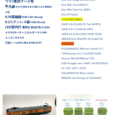
ワラ1東武マーク等
Kiss Rhb Crocodile411
甲丸線
0.5￥500.0.8
.1.0
￥490
￥480各1
Kiss Rhb Tank Car 8069
ｍ位
Kiss FO No32
0.35真鍮線
10本
￥367-30cm位
L.H.LOVELESS&Co
0.2ステンレス線
￥200-25cm位
LNER 2-8-2CLASS P2 The NORTH
LED室内灯
電球色 蛍光灯色￥2200-
LNER 4-6-2 CLASS A4 4492
＃1216モーターとホルダー￥1,540-
LNER 4-6-4 No10000 HUSH HUSH
ユニオン0.6 0.8
GRESLEY4-6-2PACIFIC A3 No60103
引抜レール#70.#83.#100.#137
ELETTREN
PULLMAN4025 Marron creme1211
1500Voiture lits Y No3909 NIOE
Voiture Rest3638blue1100
PLM Fourgon vert 24601 Art3533PLM I
2n 1341 CAT n 3535
PULLMAN4105 Blue creme
WAGON list Dining car No3342D