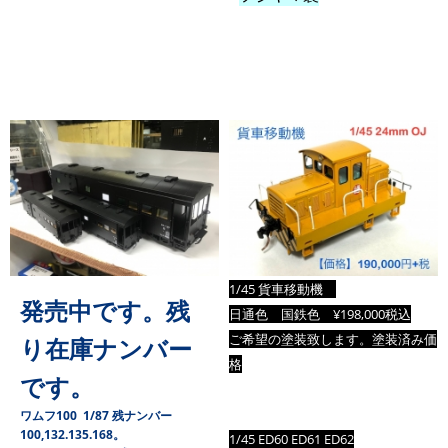
1/45 貨車移動機
発売中です。残
日通色 国鉄色 ¥198,000税込
ご希望の塗装致します。塗装済み価
り在庫ナンバー
格
です。
ワムフ100 1/87 残ナンバー
100,132.135.168。
1/45 ED60 ED61
ED62