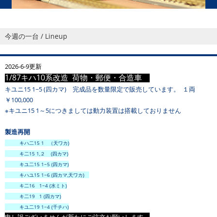
今週の一台 / Lineup
2026-6-9更新
1/87キハ10系改造 荷物・郵便・合造車
キユニ15 1~5 (四カマ) 完成品を数量限定で販売しています。 １両
￥100,000
※キユニ15 1～5につきましては動力装置は搭載しておりません
製造再開
キハ二15 1 （天ワカ)
キ二15 1,２ (四カマ)
キユ二15 1~5 (四カマ)
キハユ15 1~6 (四カマ,天ワカ)
キ二16 1~4 (水ミト)
キ二19 1 (四カマ)
キユ二19 1~4 (千チハ)