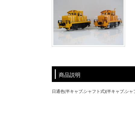
商品説明
日通色(半キャブ,シャフト式)(半キャブ,シャ