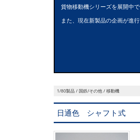
貨物移動機シリーズを展開中で
また、現在新製品の企画が進行
1/80製品 / 国鉄/その他 / 移動機
日通色 シャフト式