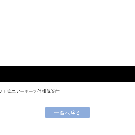
フト式,エアーホース付,排気管付)
一覧へ戻る