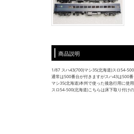
商品説明
1/87 スハ43(700)マシ35(北海道)スロ5
通常は500番台が付きますがスハ43は50
マシ35(北海道)本州で使った後急行用に
スロ54-500(北海道)こちらは床下取り