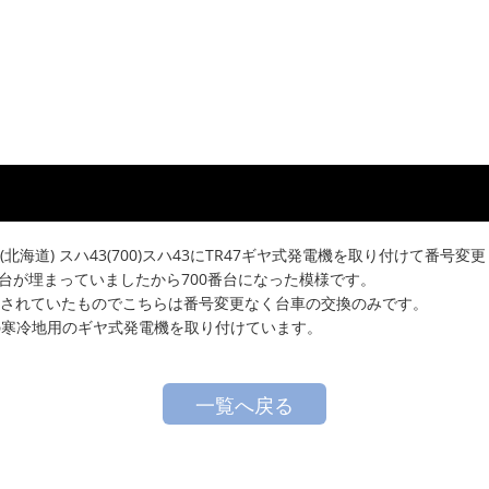
4-500(北海道) スハ43(700)スハ43にTR47ギヤ式発電機を取り付けて番号
0番台が埋まっていましたから700番台になった模様です。
使用されていたものでこちらは番号変更なく台車の交換のみです。
付けの寒冷地用のギヤ式発電機を取り付けています。
一覧へ戻る