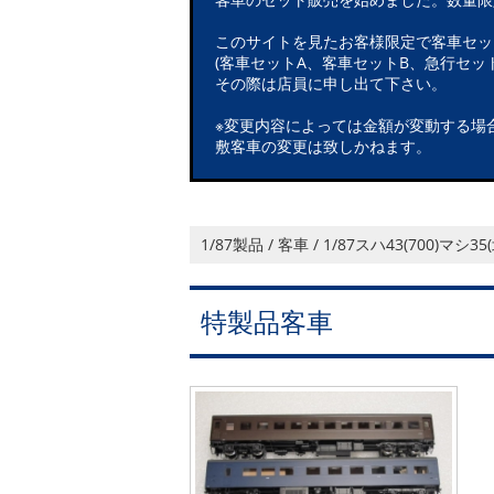
このサイトを見たお客様限定で客車セッ
(客車セットA、客車セットB、急行セット
その際は店員に申し出て下さい。
※変更内容によっては金額が変動する場
敷客車の変更は致しかねます。
1/87製品 / 客車 / 1/87スハ43(700)マシ3
特製品客車