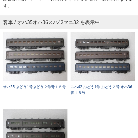
す。
客車 / オハ35オハ36スハ42マニ32 を表示中
オハ35 ぶどう1号ぶどう２号青１５号
スハ42 ぶどう1号 ぶどう２号 オハ36
青１５号