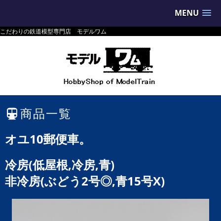
MENU
こだわりの鉄道模型専門店 モデルワム
商品一覧
オユ10郵便車。
冷房(低屋根,冷房,青)
非冷房(ぶどう2号◎,青15号X)