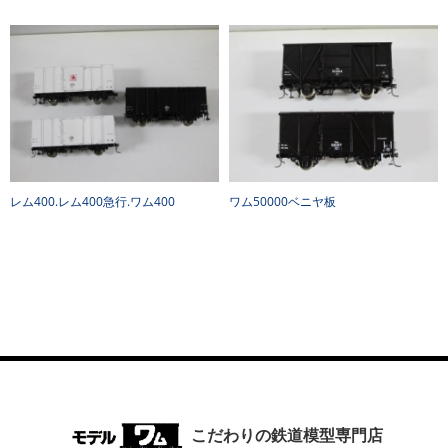
レム400.レム400急行.ワム400
ワム50000ベニヤ板
こだわりの鉄道模型専門店