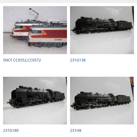
SNCF CC6552,CC6572
231G138
231G180
231H8