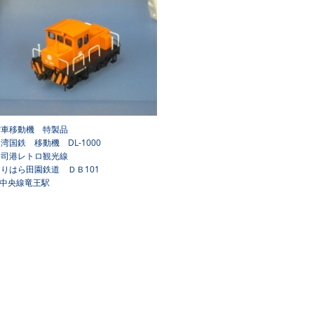
貨車移動機 特製品
湾国鉄 移動機 DL-1000
門司港レトロ観光線
りはら田園鉄道 ＤＢ101
R中央線竜王駅