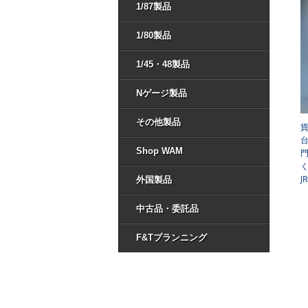
1/87製品
1/80製品
1/45・48製品
Nゲージ製品
その他製品
台
Shop WAM
く
J
外国製品
中古品・委託品
F&Tプランニング