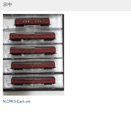
示中
N CPR 5-Cars set