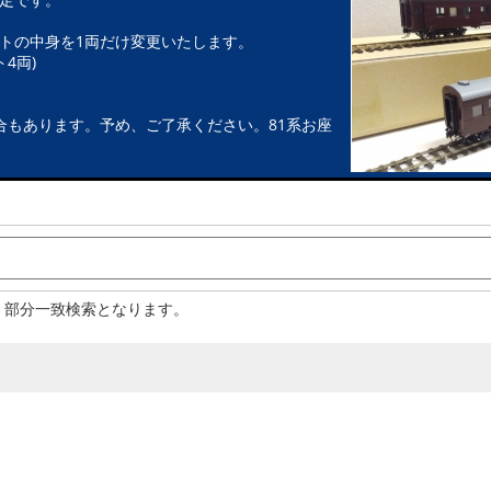
トの中身を1両だけ変更いたします。
4両)
合もあります。予め、ご了承ください。81系お座
。部分一致検索となります。