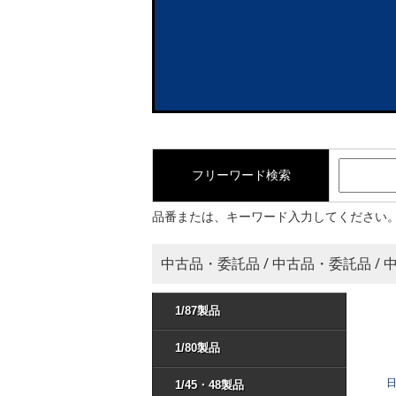
フリーワード検索
品番または、キーワード入力してください
中古品・委託品 / 中古品・委託品 /
1/87製品
1/80製品
1/45・48製品