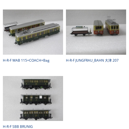
H-R-F WAB 115+COACH+Bag
H-R-F JUNGFRAU_BAHN 大津 207
H-R-F SBB BRUNIG